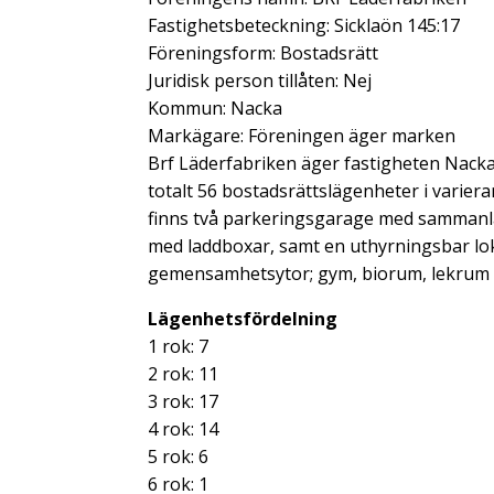
Fastighetsbeteckning: Sicklaön 145:17
Föreningsform: Bostadsrätt
Juridisk person tillåten: Nej
Kommun: Nacka
Markägare: Föreningen äger marken
Brf Läderfabriken äger fastigheten Nacka
totalt 56 bostadsrättslägenheter i varier
finns två parkeringsgarage med sammanl
med laddboxar, samt en uthyrningsbar loka
gemensamhetsytor; gym, biorum, lekrum 
Lägenhetsfördelning
1 rok: 7
2 rok: 11
3 rok: 17
4 rok: 14
5 rok: 6
6 rok: 1