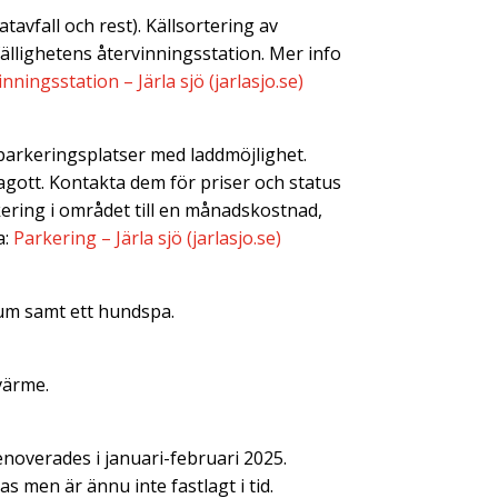
tavfall och rest). Källsortering av
ällighetens återvinningsstation. Mer info
inningsstation – Järla sjö (jarlasjo.se)
parkeringsplatser med laddmöjlighet.
lagott. Kontakta dem för priser och status
ering i området till en månadskostnad,
a:
Parkering – Järla sjö (jarlasjo.se)
um samt ett hundspa.
värme.
noverades i januari-februari 2025.
 men är ännu inte fastlagt i tid.