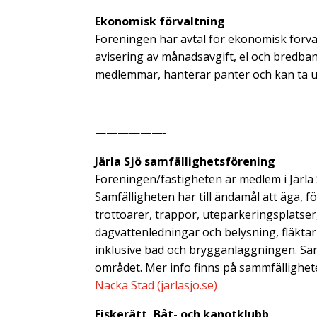
Ekonomisk förvaltning
Föreningen har avtal för ekonomisk förva
avisering av månadsavgift, el och bredba
medlemmar, hanterar panter och kan ta ut
——————-
Järla Sjö samfällighetsförening
Föreningen/fastigheten är medlem i Järla 
Samfälligheten har till ändamål att äga, f
trottoarer, trappor, uteparkeringsplatser,
dagvattenledningar och belysning, fläk
inklusive bad och brygganläggningen. Sam
området. Mer info finns på sammfällighe
Nacka Stad (jarlasjo.se)
Fiskerätt, Båt- och kanotklubb