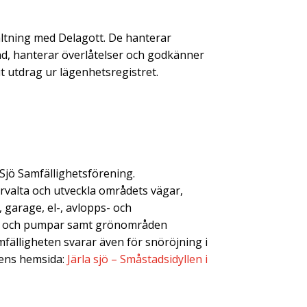
ltning med Delagott. De hanterar
nd, hanterar överlåtelser och godkänner
 utdrag ur lägenhetsregistret.
Sjö Samfällighetsförening.
örvalta och utveckla områdets vägar,
 garage, el-, avlopps- och
tar och pumpar samt grönområden
fälligheten svarar även för snöröjning i
tens hemsida:
Järla sjö – Småstadsidyllen i