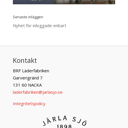
Senaste inläggen
Nyhet för inloggade enbart
Kontakt
BRF Läderfabriken
Garverigränd 7
131 60 NACKA
laderfabriken@jarlasjo.se
Integritetspolicy